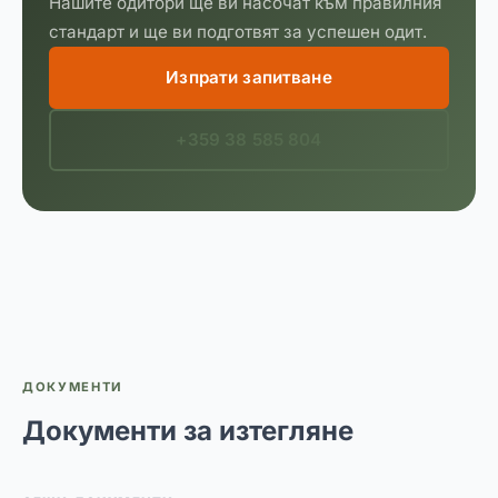
Нашите одитори ще ви насочат към правилния
стандарт и ще ви подготвят за успешен одит.
Изпрати запитване
+359 38 585 804
ДОКУМЕНТИ
Документи за изтегляне